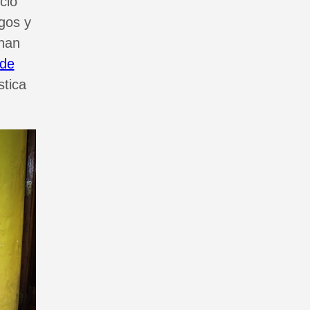
cio
egos y
 han
 de
stica