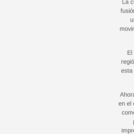
La c
fusió
u
movim
El
regi
esta 
Ahora
en el
como
impr