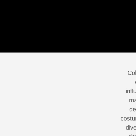
Co
inf
ma
de
costu
div