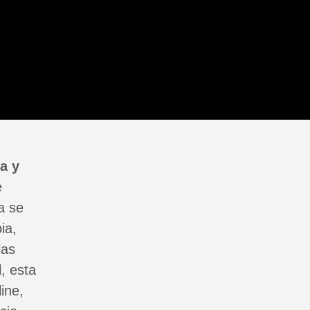
a y
e
a se
ia,
las
, esta
ine,