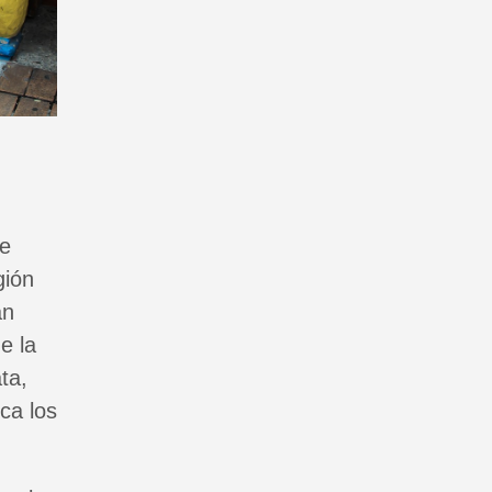
de
gión
an
e la
ta,
ca los