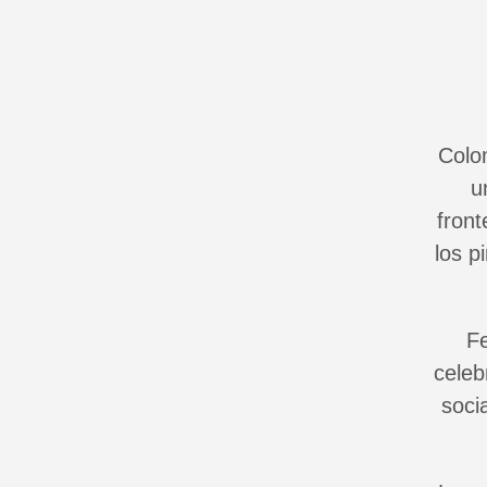
Colo
u
fron
los p
Fe
celeb
soci