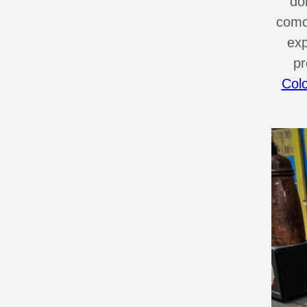
do
como
exp
pr
Col