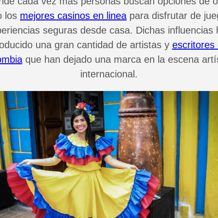
nde cada vez más personas buscan opciones de o
 los
mejores casinos en linea
para disfrutar de ju
eriencias seguras desde casa. Dichas influencias
oducido una gran cantidad de artistas y
escritores
ombia
que han dejado una marca en la escena artí
internacional.