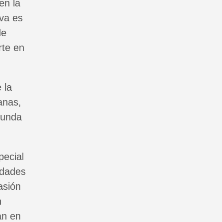
en la
iva es
de
rte en
 la
anas,
ofunda
pecial
udades
asión
n
an en