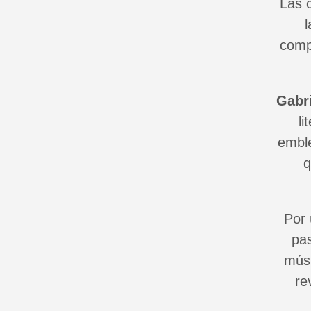
Las c
l
compl
Gabr
li
emble
q
Por 
pas
músi
re