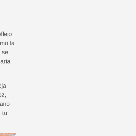
flejo
omo la
” se
aria
eja
oz,
tano
 tu