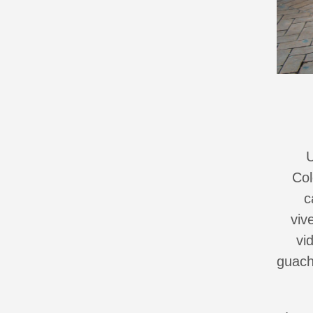
U
Col
c
viv
vi
guach