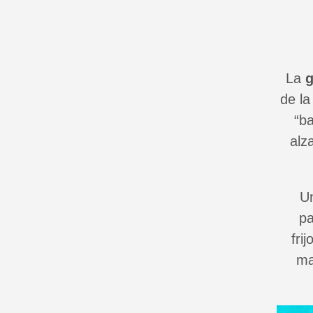
La
g
de la
“ba
alz
Un
pa
fri
ma