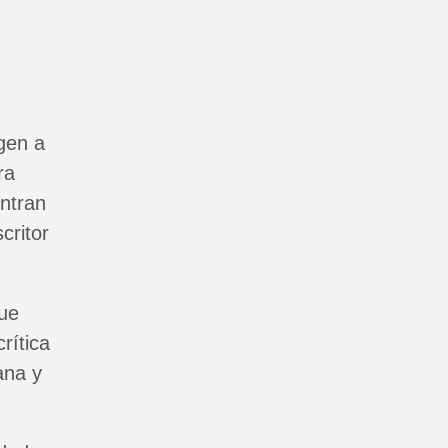
gen a
ra
ntran
critor
que
rítica
ana y