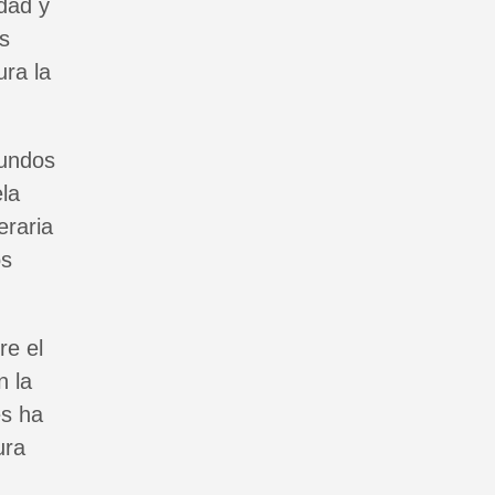
idad y
as
ura la
mundos
ela
eraria
os
re el
n la
es ha
ura